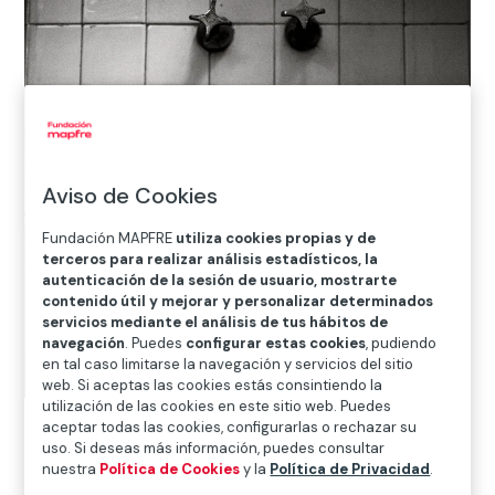
Aviso de Cookies
Fundación MAPFRE
utiliza cookies propias y de
terceros para realizar análisis estadísticos, la
autenticación de la sesión de usuario, mostrarte
contenido útil y mejorar y personalizar determinados
servicios mediante el análisis de tus hábitos de
navegación
. Puedes
configurar estas cookies
, pudiendo
en tal caso limitarse la navegación y servicios del sitio
web. Si aceptas las cookies estás consintiendo la
utilización de las cookies en este sitio web. Puedes
aceptar todas las cookies, configurarlas o rechazar su
Graciela Iturbide
uso. Si deseas más información, puedes consultar
El baño de Frida,
2006
nuestra
Política de Cookies
y la
Política de Privacidad
.
Coyoacán, Ciudad de México