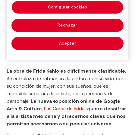
Configurar cookies
Inicio
>
Blog
>
Las caras de Frida, nueva exposición
online en Google Arts & Culture
Rechazar
Aceptar

Arte
La obra de Frida Kahlo es difícilmente clasificable
.
Se entralaza de tal manera la pintura con su vida, con
su condición de mujer, con sus sueños, que es
imposible separar a la artista, de la persona y del
personaje.
La nueva exposición online de Google
Arts & Culture
,
Las Caras de Frida
, quiere descifrar
a la artista mexicana y ofrecernos claves que nos
permitan acercarnos a su peculiar universo.