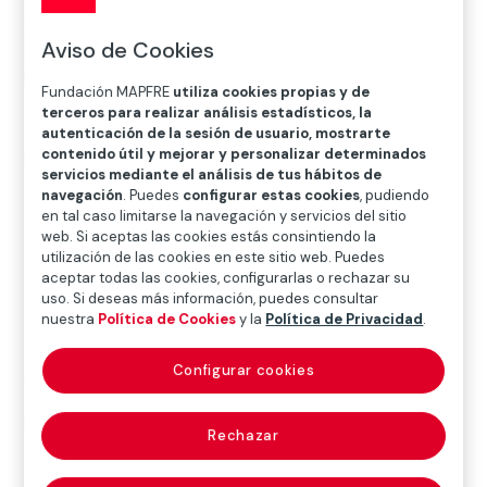
Aviso de Cookies
Fundación MAPFRE
utiliza cookies propias y de
terceros para realizar análisis estadísticos, la
autenticación de la sesión de usuario, mostrarte
contenido útil y mejorar y personalizar determinados
Inicio
>
Blog
>
El universo visual de Helen Levitt
servicios mediante el análisis de tus hábitos de
navegación
. Puedes
configurar estas cookies
, pudiendo
en tal caso limitarse la navegación y servicios del sitio

Arte
web. Si aceptas las cookies estás consintiendo la
utilización de las cookies en este sitio web. Puedes
aceptar todas las cookies, configurarlas o rechazar su
uso. Si deseas más información, puedes consultar
nuestra
Política de Cookies
y la
Política de Privacidad
.
“Tomar una fotografía es generar un umbral entre lo
que puede y no puede verse… una ventana
Configurar cookies
suspendida en el tiempo.”
En este diálogo entre palabra e imagen, la escritora y
Rechazar
directora creativa Malén Denis se adentra en el
universo visual de Helen Levitt
, donde cada gesto