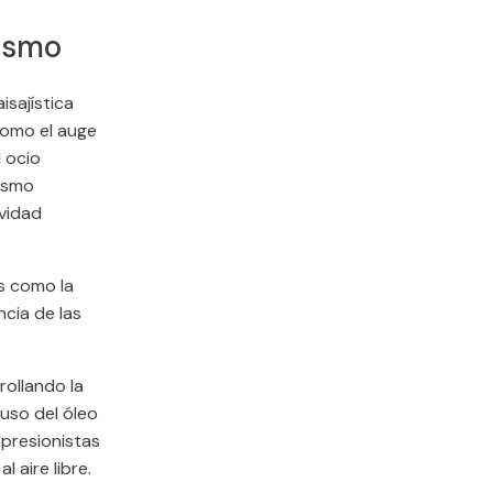
nismo
isajística
 como el auge
l ocio
nismo
ividad
as como la
cia de las
rollando la
 uso del óleo
mpresionistas
l aire libre.