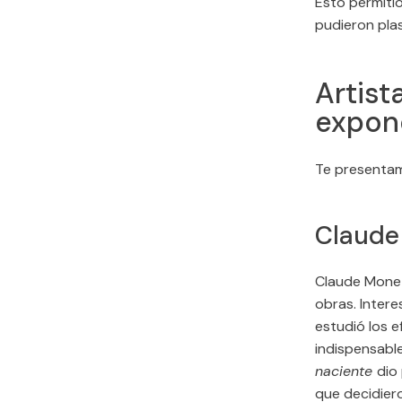
Esto permitió
pudieron pla
Artist
expon
Te presentamo
Claude
Claude Monet
obras. Intere
estudió los 
indispensabl
naciente
dio
que decidier