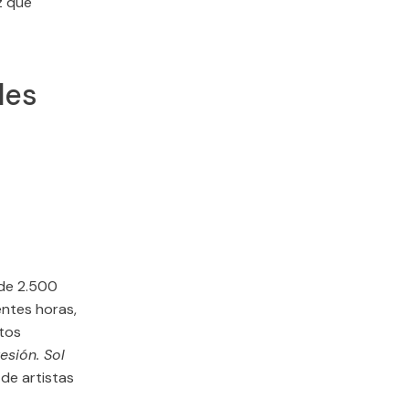
z que
les
 de 2.500
entes horas,
ntos
esión. Sol
 de artistas