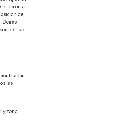
 se dieron a
posición de
, Degas,
niciando un
 mostrar las
os las
r y tono.