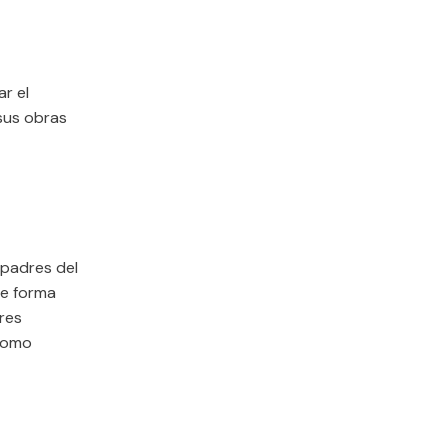
ar el
sus obras
 padres del
de forma
res
como