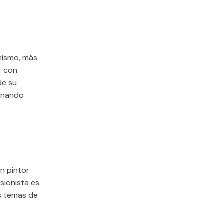
onismo, más
ir con
de su
donando
n pintor
sionista es
os temas de