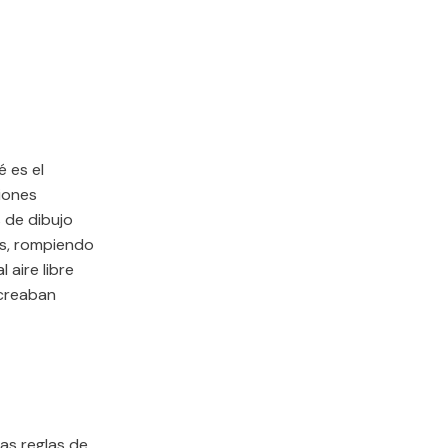
é es el
iones
 de dibujo
tas, rompiendo
 aire libre
 creaban
tas reglas de