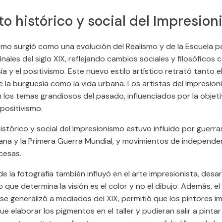
o histórico y social del Impresio
smo surgió como una evolución del Realismo y de la Escuela pa
inales del siglo XIX, reflejando cambios sociales y filosóficos
ía y el positivismo. Este nuevo estilo artístico retrató tanto e
 la burguesía como la vida urbana. Los artistas del Impresio
los temas grandiosos del pasado, influenciados por la objet
 positivismo.
istórico y social del Impresionismo estuvo influido por guerr
ana y la Primera Guerra Mundial, y movimientos de independen
cesas.
de la fotografía también influyó en el arte impresionista, desar
o que determina la visión es el color y no el dibujo. Además, el
se generalizó a mediados del XIX, permitió que los pintores i
e elaborar los pigmentos en el taller y pudieran salir a pintar a