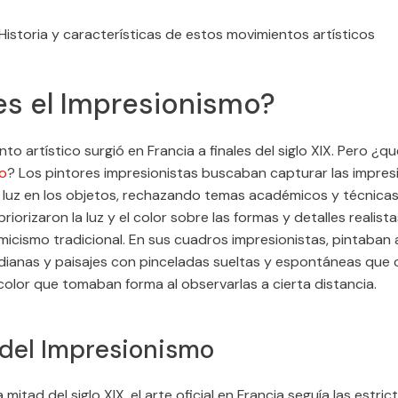
istoria y características de estos movimientos artísticos
es el Impresionismo?
to artístico surgió en Francia a finales del siglo XIX. Pero ¿qu
o
? Los pintores impresionistas buscaban capturar las impres
a luz en los objetos, rechazando temas académicos y técnicas
 priorizaron la luz y el color sobre las formas y detalles realis
icismo tradicional. En sus cuadros impresionistas, pintaban al
dianas y paisajes con pinceladas sueltas y espontáneas que
olor que tomaban forma al observarlas a cierta distancia.
 del Impresionismo
mitad del siglo XIX, el arte oficial en Francia seguía las estric