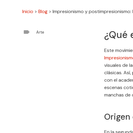
Inicio
>
Blog
>
Impresionismo y postimpresionismo: H

¿Qué 
Arte
Este movimien
Impresionism
visuales de l
clásicas. Así,
con el academ
escenas coti
manchas de c
Origen
En la segunda 