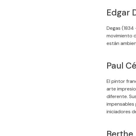
Edgar 
Degas (1834 –
movimiento d
están ambient
Paul C
El pintor fr
arte impresio
diferente. S
impensables 
iniciadores d
Berthe 