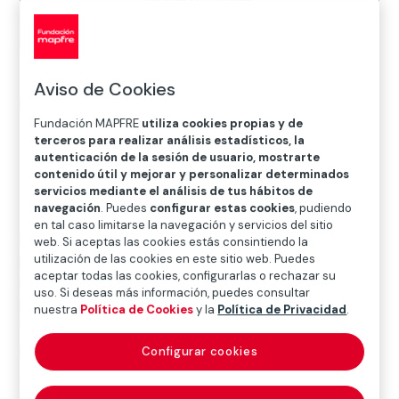
Aviso de Cookies
Inicio
>
Blog
>
Libros para cambiar vidas
Fundación MAPFRE
utiliza cookies propias y de
terceros para realizar análisis estadísticos, la
autenticación de la sesión de usuario, mostrarte

Acción Social
contenido útil y mejorar y personalizar determinados
servicios mediante el análisis de tus hábitos de
navegación
. Puedes
configurar estas cookies
, pudiendo
en tal caso limitarse la navegación y servicios del sitio
La campaña
Comparte Sueños, Regala ilusión
, que
web. Si aceptas las cookies estás consintiendo la
pusimos en marcha con el apoyo de Bureau Veritas,
utilización de las cookies en este sitio web. Puedes
aceptar todas las cookies, configurarlas o rechazar su
llega a su fin y, con la ayuda de nuestros voluntarios,
uso. Si deseas más información, puedes consultar
hemos recogido y clasificado
67 cajas de libros que
nuestra
Política de Cookies
y la
Política de Privacidad
.
van a llenar de ilusión a muchos niños
que lo están
pasando mal.
Configurar cookies
Vuestra generosidad nos va permitir repartir ilusión en