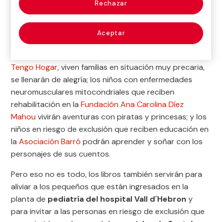
Rechazar
muchos lugares. Los niños con enfermedades
neurológicas, metabólicas y endocrinas de
la
Asociación Guerreros Púrpura
ingresados en el
Aceptar
Hospital Niño Jesús podrán descubrir mundos
mágicos; las casas en las que, gracias a la
Fundación
Tengo Hogar
, viven familias en situación muy precaria,
se llenarán de alegría; los niños con enfermedades
neuromusculares mitocondriales que reciben
rehabilitación en la
Fundación Ana Carolina Díez
Mahou
vivirán aventuras con piratas y princesas; y los
niños en riesgo de exclusión que reciben educación en
la
Asociación Barró
podrán aprender y soñar con los
personajes de sus cuentos.
Pero eso no es todo, los libros también servirán para
aliviar a los pequeños que están ingresados en la
planta de
pediatría del hospital Vall d´Hebron
y
para invitar a las personas en riesgo de exclusión que