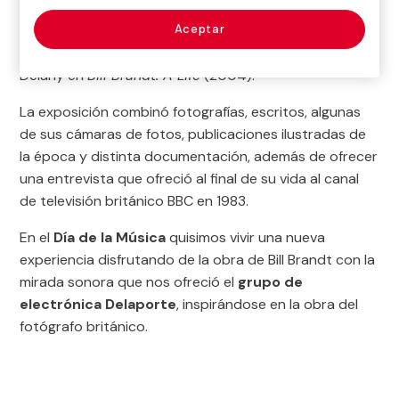
décadas abordó los principales géneros de la
disciplina fotográfica: reportaje social, retrato,
Aceptar
desnudo y paisaje, tal como señala su biógrafo Paul
Delany en
Bill Brandt. A Life
(2004).
La exposición combinó fotografías, escritos, algunas
de sus cámaras de fotos, publicaciones ilustradas de
la época y distinta documentación, además de ofrecer
una entrevista que ofreció al final de su vida al canal
de televisión británico BBC en 1983.
En el
Día de la Música
quisimos vivir una nueva
experiencia disfrutando de la obra de Bill Brandt con la
mirada sonora que nos ofreció el
grupo de
electrónica Delaporte
, inspirándose en la obra del
fotógrafo británico.