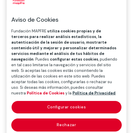
Aviso de Cookies
Fundación MAPFRE
utiliza cookies propias y de
terceros para realizar análisis estadísticos, la
Inicio
>
Blog
>
Una mirada sonora sobre Bill Brandt
autenticación de la sesión de usuario, mostrarte
contenido útil y mejorar y personalizar determinados
servicios mediante el análisis de tus hábitos de

navegación
. Puedes
configurar estas cookies
, pudiendo
Arte
en tal caso limitarse la navegación y servicios del sitio
web. Si aceptas las cookies estás consintiendo la
utilización de las cookies en este sitio web. Puedes
aceptar todas las cookies, configurarlas o rechazar su
En nuestra
sala Recoletos de Madrid
se exhibió, hasta
uso. Si deseas más información, puedes consultar
el día 29 de agosto de 2021, la primera retrospectiva
nuestra
Política de Cookies
y la
Política de Privacidad
.
que se realiza en España sobre
Bill Brandt
(Hamburgo,
1904-Londres, 1983), considerado uno de los
Configurar cookies
fotógrafos británicos más influyentes del siglo XX. La
muestra reúne
186 fotografías positivadas por el
Rechazar
propio Bill Brandt
, quién a lo largo de casi cinco