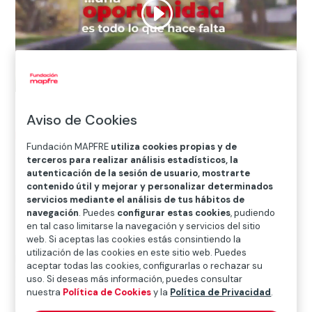
Aviso de Cookies
Inicio
>
Blog
>
Oportunidades para personas que creen
Fundación MAPFRE
utiliza cookies propias y de
en su futuro
terceros para realizar análisis estadísticos, la
autenticación de la sesión de usuario, mostrarte
contenido útil y mejorar y personalizar determinados

servicios mediante el análisis de tus hábitos de
FSE+
navegación
. Puedes
configurar estas cookies
, pudiendo
en tal caso limitarse la navegación y servicios del sitio
web. Si aceptas las cookies estás consintiendo la
utilización de las cookies en este sitio web. Puedes
Hablar de
empleo en las zonas rurales de España
,
aceptar todas las cookies, configurarlas o rechazar su
es hablar de personas, con sus historias y
uso. Si deseas más información, puedes consultar
circunstancias. Son muchas las circunstancias que
nuestra
Política de Cookies
y la
Política de Privacidad
.
pueden haber llevado a cada una de ellas a