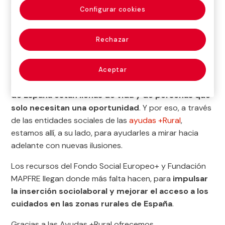
Configurar cookies
desengancharse del mercado laboral, pero las
dificultades para volver a encontrar un trabajo son las
mismas para todas, sobre todo en los lugares en los
Rechazar
que la escasa oferta laboral dificulta la
reincorporación al mercado de trabajo.
Aceptar
En Fundación MAPFRE sabemos que
las zonas rurales
de España están llenas de vida y de personas que
solo necesitan una oportunidad
. Y por eso, a través
de las entidades sociales de las
ayudas +Rural
,
estamos allí, a su lado, para ayudarles a mirar hacia
adelante con nuevas ilusiones.
Los recursos del Fondo Social Europeo+ y Fundación
MAPFRE llegan donde más falta hacen, para
impulsar
la inserción sociolaboral y mejorar el acceso a los
cuidados en las zonas rurales de España
.
Gracias a las Ayudas +Rural ofrecemos