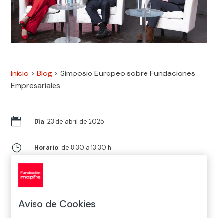
Inicio
>
Blog
>
Simposio Europeo sobre Fundaciones
Empresariales

Día
: 23 de abril de 2025
}
Horario
: de 8:30 a 13:30 h

Lugar
: CASA DE AMÉRICA
Anfiteatro Gabriela Mistral
Plaza de la Cibeles, s/n.
Aviso de Cookies
28014 Madrid