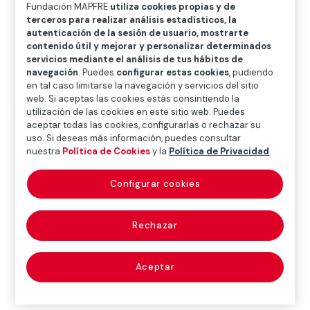
Fundación MAPFRE
utiliza cookies propias y de

terceros para realizar análisis estadísticos, la
50 aniversario
autenticación de la sesión de usuario, mostrarte
contenido útil y mejorar y personalizar determinados

Simposio Europeo de Fundaciones Empresariales
servicios mediante el análisis de tus hábitos de
navegación
. Puedes
configurar estas cookies
, pudiendo
en tal caso limitarse la navegación y servicios del sitio
web. Si aceptas las cookies estás consintiendo la
Entre los actos que estamos organizando con motivo
utilización de las cookies en este sitio web. Puedes
aceptar todas las cookies, configurarlas o rechazar su
de nuestro
50 aniversario
, hemos celebrado un
uso. Si deseas más información, puedes consultar
encuentro para hablar de los
retos a los que se
nuestra
Política de Cookies
y la
Política de Privacidad
.
enfrentan las fundaciones empresariales y
debatir sobre su futuro
.
Configurar cookies
Con el aforo completo y la presencia de expertos y
destacados directivos de las principales fundaciones
Rechazar
empresariales a nivel nacional e internacional, en el
Simposio se han alcanzado una serie de conclusiones
Aceptar
sobre el futuro: