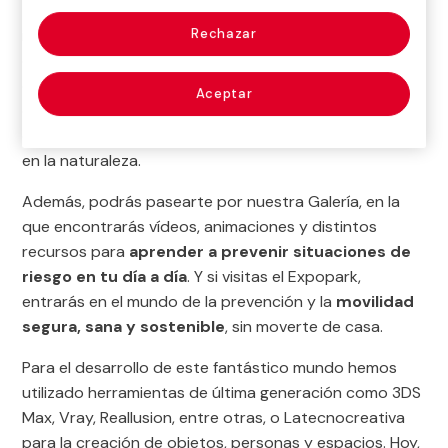
todas sus estancias y también por el exterior,
identificando situaciones peligrosas en el interior, en la
Rechazar
calle y en el jardín. Descubre los objetos de uso
cotidiano con los que hay que tener cuidado en la
Aceptar
cocina, el salón, el cuarto de baño, etc. Y aprende
cómo comportarte con responsabilidad en la piscina y
en la naturaleza.
Además, podrás pasearte por nuestra Galería, en la
que encontrarás vídeos, animaciones y distintos
recursos para
aprender a prevenir situaciones de
riesgo en tu día a día
. Y si visitas el Expopark,
entrarás en el mundo de la prevención y la
movilidad
segura, sana y sostenible
, sin moverte de casa.
Para el desarrollo de este fantástico mundo hemos
utilizado herramientas de última generación como 3DS
Max, Vray, Reallusion, entre otras, o Latecnocreativa
para la creación de objetos, personas y espacios. Hoy,