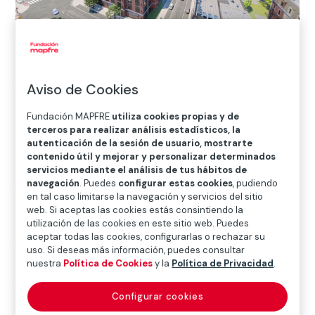
Inicio
>
Blog
>
Un Mundo Virtual y Seguro
Aviso de Cookies
Fundación MAPFRE
utiliza cookies propias y de

terceros para realizar análisis estadísticos, la
Prevención
autenticación de la sesión de usuario, mostrarte
contenido útil y mejorar y personalizar determinados
servicios mediante el análisis de tus hábitos de
navegación
. Puedes
configurar estas cookies
, pudiendo
En nuestro
Mundo Virtual
hay una ciudad con casas y
en tal caso limitarse la navegación y servicios del sitio
calles en las que se esconden riesgos que debes
web. Si aceptas las cookies estás consintiendo la
descubrir, hay un Expopark en el que podrás pasear
utilización de las cookies en este sitio web. Puedes
aceptar todas las cookies, configurarlas o rechazar su
mientras aprendes a evitar riesgos y una Galería en la
uso. Si deseas más información, puedes consultar
que de forma multimedia te enseñamos a prevenir.
nuestra
Política de Cookies
y la
Política de Privacidad
.
Gracias a una tecnología
100% interactiva
, podrás
Configurar cookies
entrar en nuestro Hogar, pasear virtualmente por