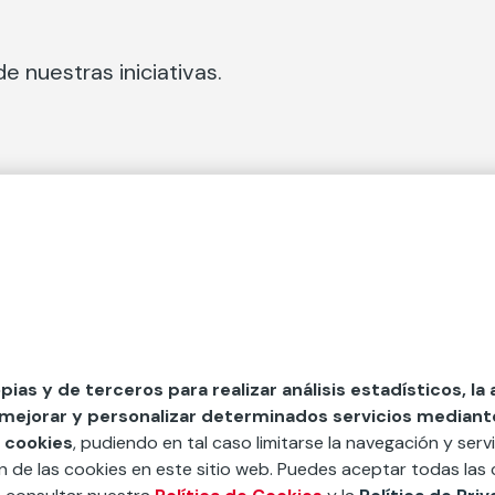
e nuestras iniciativas.
 Secciones
Fundación Mapfre
cial
50 aniversario de compromiso 
tura
Conócenos
 y divulgación
Nuestras App
opias y de terceros para realizar análisis estadísticos, la
 mejorar y personalizar determinados servicios mediante 
y ayudas
Nuestros Podcast
 cookies
, pudiendo en tal caso limitarse la navegación y servi
Sistema Interno de Informació
ón de las cookies en este sitio web. Puedes aceptar todas las 