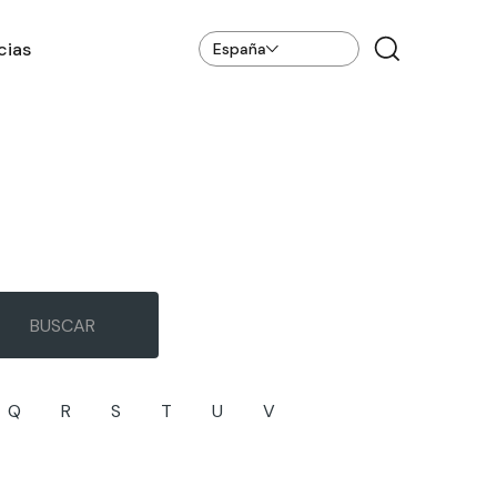
cias
España
Q
R
S
T
U
V