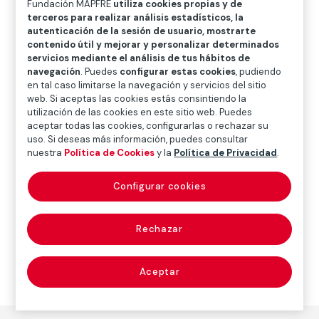
Fundación MAPFRE
utiliza cookies propias y de
O
P
Q
R
S
T
U
terceros para realizar análisis estadísticos, la
autenticación de la sesión de usuario, mostrarte
V
W
X
Y
Z
contenido útil y mejorar y personalizar determinados
servicios mediante el análisis de tus hábitos de
Diccionario de seguros
navegación
. Puedes
configurar estas cookies
, pudiendo
en tal caso limitarse la navegación y servicios del sitio
web. Si aceptas las cookies estás consintiendo la
utilización de las cookies en este sitio web. Puedes
accionariado
aceptar todas las cookies, configurarlas o rechazar su
uso. Si deseas más información, puedes consultar
(shareholders)
nuestra
Política de Cookies
y la
Política de Privacidad
.
Configurar cookies
Conjunto de accionistas de una sociedad.
Rechazar
Aceptar