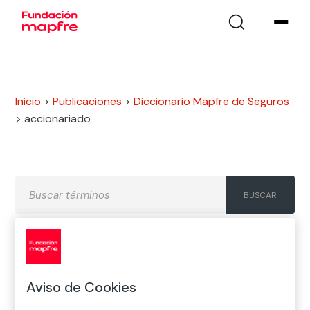
Inicio
>
Publicaciones
>
Diccionario Mapfre de Seguros
>
accionariado
A
B
C
D
E
F
G
Aviso de Cookies
H
I
J
K
L
M
N
Ñ