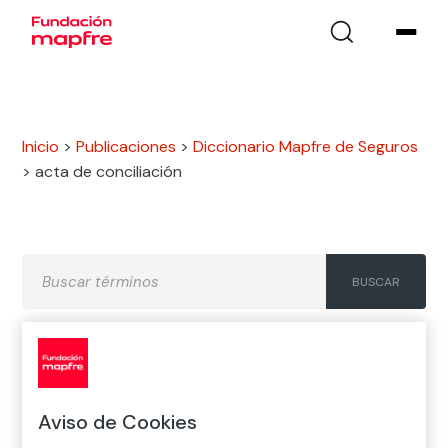
Inicio
>
Publicaciones
>
Diccionario Mapfre de Seguros
>
acta de conciliación
A
B
C
D
E
F
G
H
I
J
K
L
M
N
Ñ
Aviso de Cookies