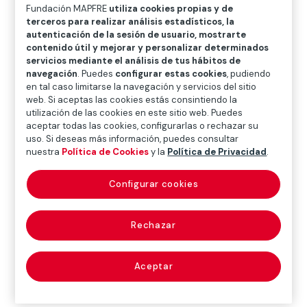
O
P
Q
R
S
T
U
Fundación MAPFRE
utiliza cookies propias y de
terceros para realizar análisis estadísticos, la
V
W
X
Y
Z
autenticación de la sesión de usuario, mostrarte
contenido útil y mejorar y personalizar determinados
servicios mediante el análisis de tus hábitos de
Diccionario de seguros
navegación
. Puedes
configurar estas cookies
, pudiendo
en tal caso limitarse la navegación y servicios del sitio
web. Si aceptas las cookies estás consintiendo la
utilización de las cookies en este sitio web. Puedes
acta de conciliación
aceptar todas las cookies, configurarlas o rechazar su
uso. Si deseas más información, puedes consultar
(conciliation act)
nuestra
Política de Cookies
y la
Política de Privacidad
.
Configurar cookies
Documento en el que se plasma el acuerdo al que han
llegado los litigantes para evitar un pleito o desistir del
Rechazar
ya iniciado.
Aceptar