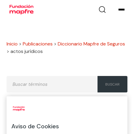
Inicio
>
Publicaciones
>
Diccionario Mapfre de Seguros
>
actos jurídicos
A
B
C
D
E
F
G
H
I
J
K
L
M
N
Ñ
Aviso de Cookies