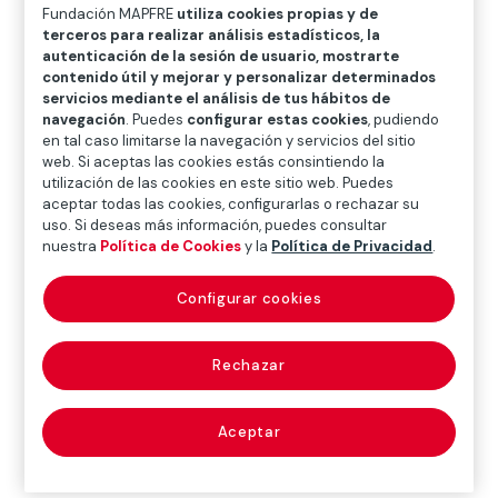
O
P
Q
R
S
T
U
Fundación MAPFRE
utiliza cookies propias y de
terceros para realizar análisis estadísticos, la
V
W
X
Y
Z
autenticación de la sesión de usuario, mostrarte
contenido útil y mejorar y personalizar determinados
servicios mediante el análisis de tus hábitos de
Diccionario de seguros
navegación
. Puedes
configurar estas cookies
, pudiendo
en tal caso limitarse la navegación y servicios del sitio
web. Si aceptas las cookies estás consintiendo la
utilización de las cookies en este sitio web. Puedes
actos jurídicos
aceptar todas las cookies, configurarlas o rechazar su
uso. Si deseas más información, puedes consultar
(legal acts)
nuestra
Política de Cookies
y la
Política de Privacidad
.
Configurar cookies
Hechos que, producidos por la voluntad de una
persona de manera consciente y libre, generan
Rechazar
efectos jurídicos.
Aceptar