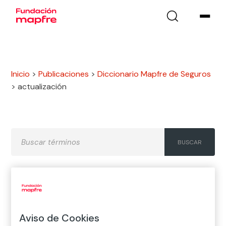
Inicio
>
Publicaciones
>
Diccionario Mapfre de Seguros
>
actualización
A
B
C
D
E
F
G
H
I
J
K
L
M
N
Ñ
Aviso de Cookies