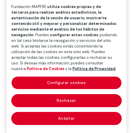
O
P
Q
R
S
T
U
Fundación MAPFRE
utiliza cookies propias y de
terceros para realizar análisis estadísticos, la
V
W
X
Y
Z
autenticación de la sesión de usuario, mostrarte
contenido útil y mejorar y personalizar determinados
Diccionario de seguros
servicios mediante el análisis de tus hábitos de
navegación
. Puedes
configurar estas cookies
, pudiendo
en tal caso limitarse la navegación y servicios del sitio
web. Si aceptas las cookies estás consintiendo la
actualización
utilización de las cookies en este sitio web. Puedes
aceptar todas las cookies, configurarlas o rechazar su
uso. Si deseas más información, puedes consultar
(restatement;
nuestra
Política de Cookies
y la
Política de Privacidad
.
updating)
Configurar cookies
Rechazar
Técnica de cálculo financiero para situar en unidades
monetarias presentes magnitudes contables de
diferentes momentos, a fin de lograr su
Aceptar
homogeneización en el tiempo.