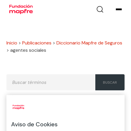
Inicio
>
Publicaciones
>
Diccionario Mapfre de Seguros
>
agentes sociales
A
B
C
D
E
F
G
H
I
J
K
L
M
N
Ñ
Aviso de Cookies