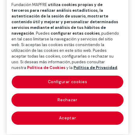
O
P
Q
R
S
T
U
Fundación MAPFRE
utiliza cookies propias y de
terceros para realizar análisis estadísticos, la
V
W
X
Y
Z
autenticación de la sesión de usuario, mostrarte
contenido útil y mejorar y personalizar determinados
servicios mediante el análisis de tus hábitos de
Diccionario de seguros
navegación
. Puedes
configurar estas cookies
, pudiendo
en tal caso limitarse la navegación y servicios del sitio
web. Si aceptas las cookies estás consintiendo la
utilización de las cookies en este sitio web. Puedes
agentes sociales
aceptar todas las cookies, configurarlas o rechazar su
uso. Si deseas más información, puedes consultar
(trade union
nuestra
Política de Cookies
y la
Política de Privacidad
.
representatives)
Configurar cookies
Rechazar
Representantes de los sindicatos y de las
asociaciones de empresarios.
Aceptar