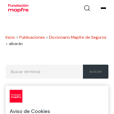
Inicio
>
Publicaciones
>
Diccionario Mapfre de Seguros
>
albarán
A
B
C
D
E
F
G
H
I
J
K
L
M
N
Ñ
Aviso de Cookies