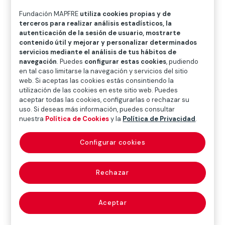
O
P
Q
R
S
T
U
Fundación MAPFRE
utiliza cookies propias y de
V
W
X
Y
Z
terceros para realizar análisis estadísticos, la
autenticación de la sesión de usuario, mostrarte
contenido útil y mejorar y personalizar determinados
Diccionario de seguros
servicios mediante el análisis de tus hábitos de
navegación
. Puedes
configurar estas cookies
, pudiendo
en tal caso limitarse la navegación y servicios del sitio
web. Si aceptas las cookies estás consintiendo la
albarán (delivery
utilización de las cookies en este sitio web. Puedes
aceptar todas las cookies, configurarlas o rechazar su
note)
uso. Si deseas más información, puedes consultar
nuestra
Política de Cookies
y la
Política de Privacidad
.
Configurar cookies
Nota de entrega que firma la persona que recibe una
mercancía. Es documento justificativo de las
Rechazar
transacciones mercantiles, en el que se hacen constar
los artículos y mercaderías que se envían al
comprador, indicando el precio y número de unidades.
Aceptar
A veces suelen incluirse referencias a la forma de pago