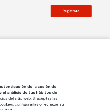
Regístrate
Actualidad
social
Publicaciones
Blog
Diccionario de Seguros
 autenticación de la sesión de
el análisis de tus hábitos de
Centro de Documentación
cios del sitio web. Si aceptas las
n
Red Ibérica Fundación Mapfre
cookies, configurarlas o rechazar su