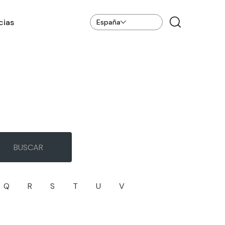
cias
España
Q
R
S
T
U
V