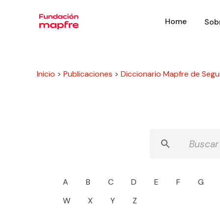
Home
Sob
Inicio
>
Publicaciones
>
Diccionario Mapfre de Segu
A
B
C
D
E
F
G
W
X
Y
Z