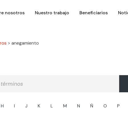
re nosotros
Nuestro trabajo
Beneficiarios
Noti
ros
>
anegamiento
H
I
J
K
L
M
N
Ñ
O
P