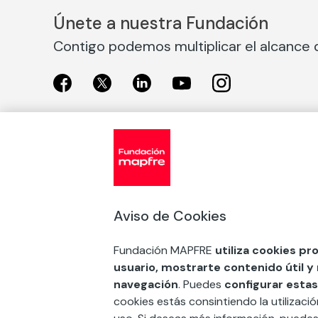
Únete a nuestra Fundación
Contigo podemos multiplicar el alcance d
Exposiciones
Nuestras
Exposiciones en Madrid
Acción So
Aviso de Cookies
Exposiciones en Barcelona
Arte y cul
Educación
Fundación MAPFRE
utiliza cookies pr
COMPRAR ENTRADA
usuario, mostrarte contenido útil y
Premios 
navegación
. Puedes
configurar estas
FSE+
cookies estás consintiendo la utilizaci