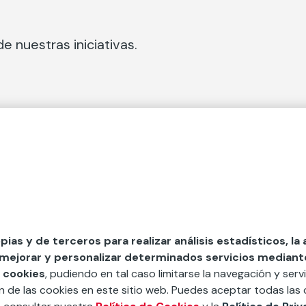
e nuestras iniciativas.
 Secciones
Fundación Mapfre
cial
50 aniversario de compromiso 
tura
Conócenos
 y divulgación
Nuestras App
opias y de terceros para realizar análisis estadísticos, la
 mejorar y personalizar determinados servicios mediante 
y ayudas
Nuestros Podcast
 cookies
, pudiendo en tal caso limitarse la navegación y servi
Sistema Interno de Informació
ón de las cookies en este sitio web. Puedes aceptar todas las 