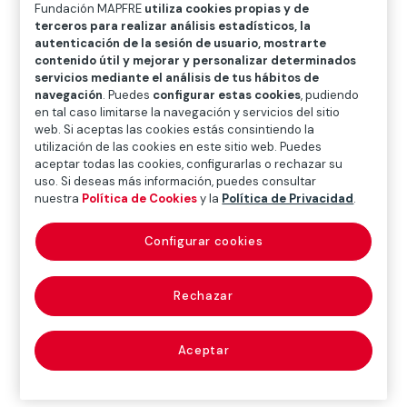
O
P
Q
R
S
T
U
Fundación MAPFRE
utiliza cookies propias y de
terceros para realizar análisis estadísticos, la
V
W
X
Y
Z
autenticación de la sesión de usuario, mostrarte
contenido útil y mejorar y personalizar determinados
servicios mediante el análisis de tus hábitos de
Diccionario de seguros
navegación
. Puedes
configurar estas cookies
, pudiendo
en tal caso limitarse la navegación y servicios del sitio
web. Si aceptas las cookies estás consintiendo la
utilización de las cookies en este sitio web. Puedes
anualidad (annuity,
aceptar todas las cookies, configurarlas o rechazar su
uso. Si deseas más información, puedes consultar
annual payment)
nuestra
Política de Cookies
y la
Política de Privacidad
.
Configurar cookies
Calidad de anual. Importe anual de una renta o carga
Rechazar
periódica
Aceptar