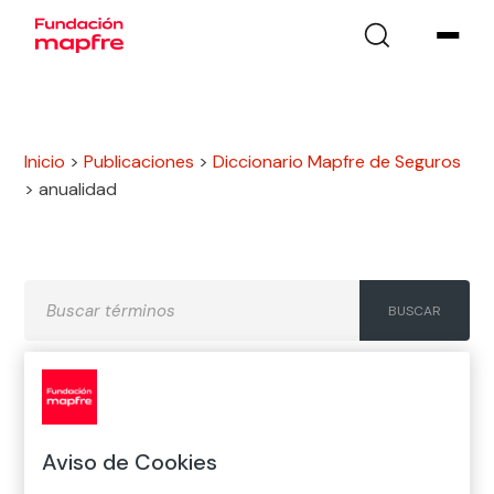
Inicio
>
Publicaciones
>
Diccionario Mapfre de Seguros
>
anualidad
A
B
C
D
E
F
G
Aviso de Cookies
H
I
J
K
L
M
N
Ñ