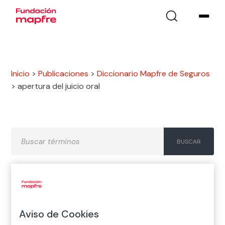
Inicio
>
Publicaciones
>
Diccionario Mapfre de Seguros
>
apertura del juicio oral
A
B
C
D
E
F
G
H
I
J
K
L
M
N
Ñ
Aviso de Cookies