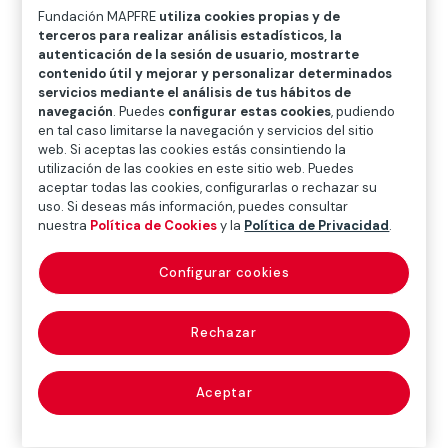
O
P
Q
R
S
T
U
Fundación MAPFRE
utiliza cookies propias y de
terceros para realizar análisis estadísticos, la
V
W
X
Y
Z
autenticación de la sesión de usuario, mostrarte
contenido útil y mejorar y personalizar determinados
servicios mediante el análisis de tus hábitos de
Diccionario de seguros
navegación
. Puedes
configurar estas cookies
, pudiendo
en tal caso limitarse la navegación y servicios del sitio
web. Si aceptas las cookies estás consintiendo la
utilización de las cookies en este sitio web. Puedes
apertura del juicio
aceptar todas las cookies, configurarlas o rechazar su
uso. Si deseas más información, puedes consultar
oral (oral trial)
nuestra
Política de Cookies
y la
Política de Privacidad
.
Configurar cookies
Trámite del procedimiento penal, en España, por el que
el juez o tribunal, una vez instruida la causa, decide su
Rechazar
continuación para el enjuiciamiento de los hechos.
Véase
juicio oral
.
Aceptar