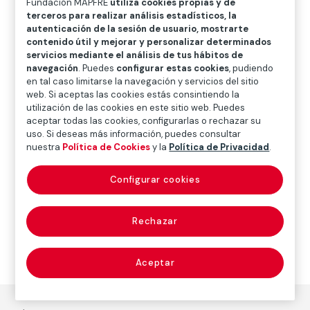
Fundación MAPFRE
utiliza cookies propias y de
O
P
Q
R
S
T
U
terceros para realizar análisis estadísticos, la
autenticación de la sesión de usuario, mostrarte
V
W
X
Y
Z
contenido útil y mejorar y personalizar determinados
servicios mediante el análisis de tus hábitos de
Diccionario de seguros
navegación
. Puedes
configurar estas cookies
, pudiendo
en tal caso limitarse la navegación y servicios del sitio
web. Si aceptas las cookies estás consintiendo la
utilización de las cookies en este sitio web. Puedes
bono (debenture)
aceptar todas las cookies, configurarlas o rechazar su
uso. Si deseas más información, puedes consultar
nuestra
Política de Cookies
y la
Política de Privacidad
.
Configurar cookies
Título de deuda emitido normalmente por una
tesorería pública, empresa industrial o comercial.
Rechazar
Aceptar