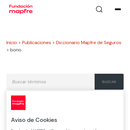
Inicio
>
Publicaciones
>
Diccionario Mapfre de Seguros
>
bono
A
B
C
D
E
F
G
Aviso de Cookies
H
I
J
K
L
M
N
Ñ