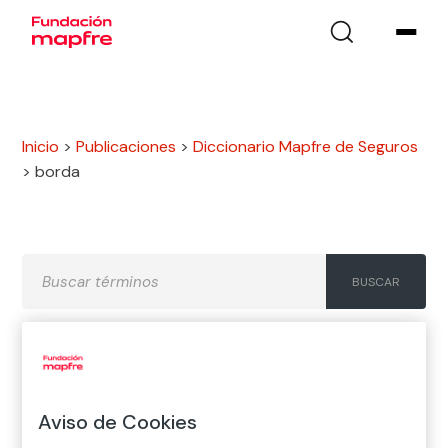
Inicio
>
Publicaciones
>
Diccionario Mapfre de Seguros
>
borda
A
B
C
D
E
F
G
Aviso de Cookies
H
I
J
K
L
M
N
Ñ