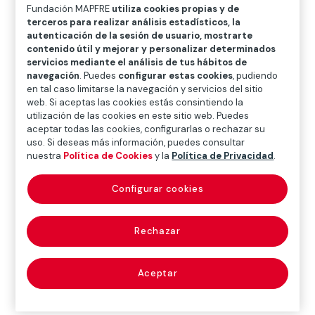
O
P
Q
R
S
T
U
Fundación MAPFRE
utiliza cookies propias y de
terceros para realizar análisis estadísticos, la
V
W
X
Y
Z
autenticación de la sesión de usuario, mostrarte
contenido útil y mejorar y personalizar determinados
servicios mediante el análisis de tus hábitos de
Diccionario de seguros
navegación
. Puedes
configurar estas cookies
, pudiendo
en tal caso limitarse la navegación y servicios del sitio
web. Si aceptas las cookies estás consintiendo la
utilización de las cookies en este sitio web. Puedes
borda (gunwale;
aceptar todas las cookies, configurarlas o rechazar su
uso. Si deseas más información, puedes consultar
mainsail of a
nuestra
Política de Cookies
y la
Política de Privacidad
.
gallery)
Configurar cookies
Rechazar
Parte superior del costado de un buque.
Aceptar