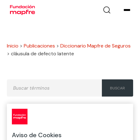
Inicio
>
Publicaciones
>
Diccionario Mapfre de Seguros
>
cláusula de defecto latente
A
B
C
D
E
F
G
H
I
J
K
L
M
N
Ñ
Aviso de Cookies