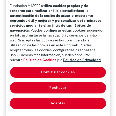
O
P
Q
R
S
T
U
Fundación MAPFRE
utiliza cookies propias y de
terceros para realizar análisis estadísticos, la
V
W
X
Y
Z
autenticación de la sesión de usuario, mostrarte
contenido útil y mejorar y personalizar determinados
Diccionario de seguros
servicios mediante el análisis de tus hábitos de
navegación
. Puedes
configurar estas cookies
, pudiendo
en tal caso limitarse la navegación y servicios del sitio
web. Si aceptas las cookies estás consintiendo la
cláusula de defecto
utilización de las cookies en este sitio web. Puedes
aceptar todas las cookies, configurarlas o rechazar su
uso. Si deseas más información, puedes consultar
latente (latent
nuestra
Política de Cookies
y la
Política de Privacidad
.
defect clause)
Configurar cookies
Rechazar
En seguro marítimo, aquella en virtud de la cual se
cubren los daños o pérdidas de casco o de la
maquinaria del buque que sean consecuencia directa
Aceptar
de un defecto latente en dicho buque o maquinaria.