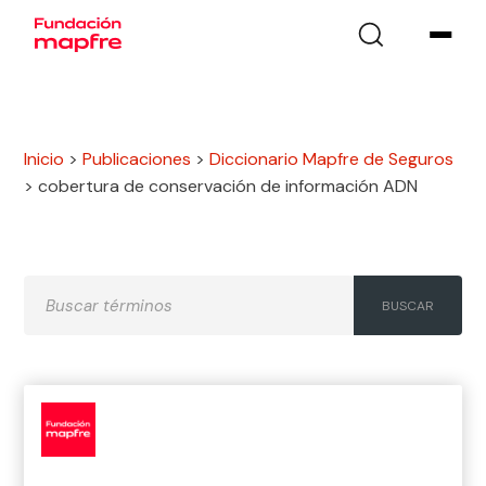
Inicio
>
Publicaciones
>
Diccionario Mapfre de Seguros
>
cobertura de conservación de información ADN
A
B
C
D
E
F
G
H
I
J
K
L
M
N
Ñ