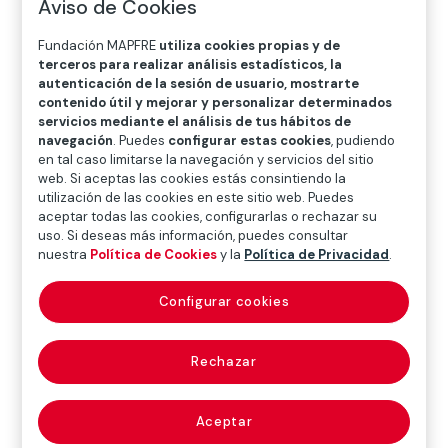
Aviso de Cookies
O
P
Q
R
S
T
U
Fundación MAPFRE
utiliza cookies propias y de
V
W
X
Y
Z
terceros para realizar análisis estadísticos, la
autenticación de la sesión de usuario, mostrarte
Diccionario de seguros
contenido útil y mejorar y personalizar determinados
servicios mediante el análisis de tus hábitos de
navegación
. Puedes
configurar estas cookies
, pudiendo
en tal caso limitarse la navegación y servicios del sitio
cobertura de
web. Si aceptas las cookies estás consintiendo la
utilización de las cookies en este sitio web. Puedes
conservación de
aceptar todas las cookies, configurarlas o rechazar su
uso. Si deseas más información, puedes consultar
nuestra
Política de Cookies
y la
Política de Privacidad
.
información ADN
(DNA information
Configurar cookies
conservation
Rechazar
coverage)
Aceptar