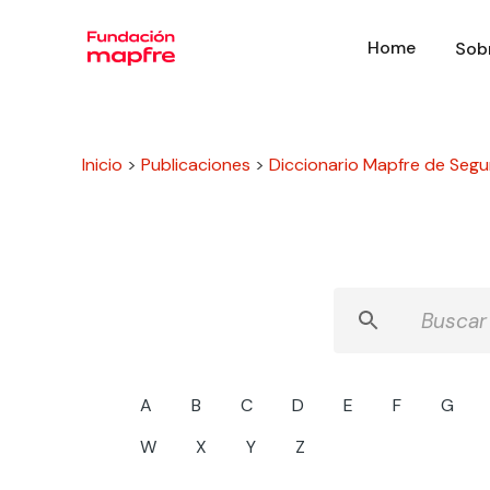
Home
Sob
Inicio
>
Publicaciones
>
Diccionario Mapfre de Segu
A
B
C
D
E
F
G
W
X
Y
Z