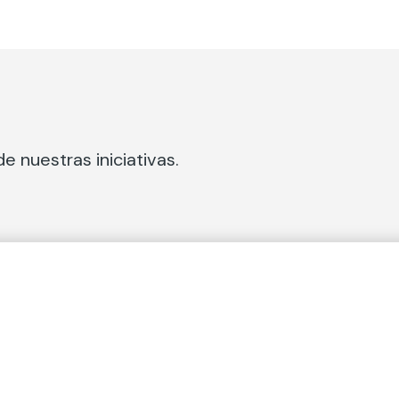
e nuestras iniciativas.
 Secciones
Fundación Mapfre
cial
50 aniversario de compromiso 
tura
Conócenos