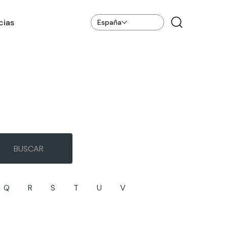
cias
España
Q
R
S
T
U
V