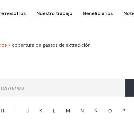
re nosotros
Nuestro trabajo
Beneficiarios
Noti
ros
>
cobertura de gastos de extradición
H
I
J
K
L
M
N
Ñ
O
P