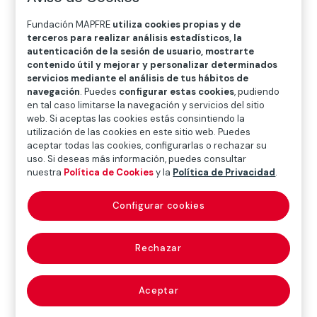
O
P
Q
R
S
T
U
Fundación MAPFRE
utiliza cookies propias y de
V
W
X
Y
Z
terceros para realizar análisis estadísticos, la
autenticación de la sesión de usuario, mostrarte
contenido útil y mejorar y personalizar determinados
Diccionario de seguros
servicios mediante el análisis de tus hábitos de
navegación
. Puedes
configurar estas cookies
, pudiendo
en tal caso limitarse la navegación y servicios del sitio
web. Si aceptas las cookies estás consintiendo la
colaborador
utilización de las cookies en este sitio web. Puedes
aceptar todas las cookies, configurarlas o rechazar su
(collaborator)
uso. Si deseas más información, puedes consultar
nuestra
Política de Cookies
y la
Política de Privacidad
.
Configurar cookies
Término utilizado en la práctica aseguradora para
denominar a la persona que, sin un vínculo laboral con
Rechazar
una entidad de seguros, participa eventualmente en la
gestión de determinadas tareas.
También colaborador externo: persona fisica o jurídica
Aceptar
que interviene en la distribución de productos de