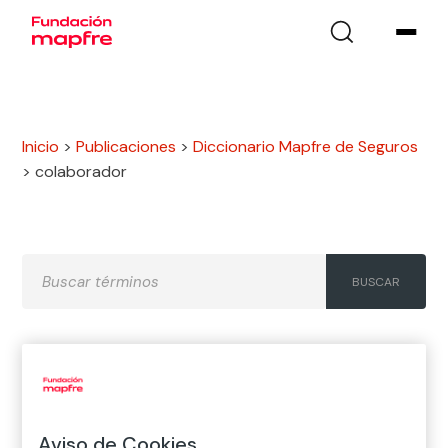
Inicio
>
Publicaciones
>
Diccionario Mapfre de Seguros
>
colaborador
A
B
C
D
E
F
G
H
I
J
K
L
M
N
Ñ
Aviso de Cookies