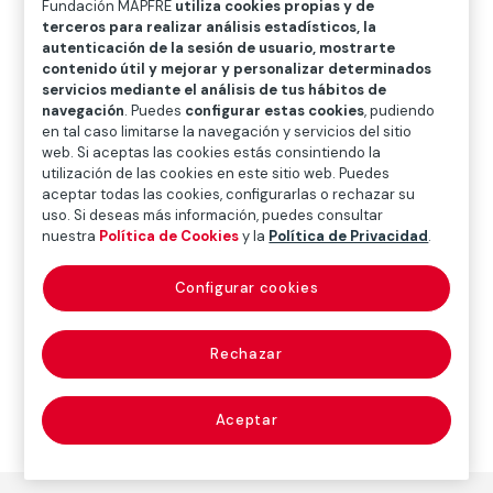
Fundación MAPFRE
utiliza cookies propias y de
O
P
Q
R
S
T
U
terceros para realizar análisis estadísticos, la
autenticación de la sesión de usuario, mostrarte
V
W
X
Y
Z
contenido útil y mejorar y personalizar determinados
servicios mediante el análisis de tus hábitos de
Diccionario de seguros
navegación
. Puedes
configurar estas cookies
, pudiendo
en tal caso limitarse la navegación y servicios del sitio
web. Si aceptas las cookies estás consintiendo la
utilización de las cookies en este sitio web. Puedes
constitución
aceptar todas las cookies, configurarlas o rechazar su
uso. Si deseas más información, puedes consultar
(constitution)
nuestra
Política de Cookies
y la
Política de Privacidad
.
Configurar cookies
Ley fundamental de la organización de un Estado.
Rechazar
Aceptar