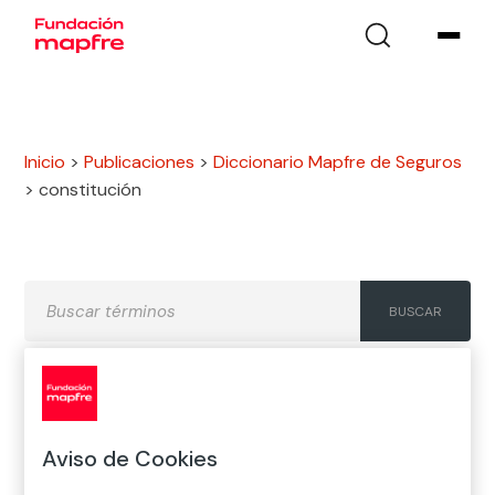
Inicio
>
Publicaciones
>
Diccionario Mapfre de Seguros
>
constitución
A
B
C
D
E
F
G
Aviso de Cookies
H
I
J
K
L
M
N
Ñ