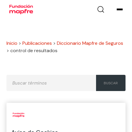
Inicio
>
Publicaciones
>
Diccionario Mapfre de Seguros
>
control de resultados
A
B
C
D
E
F
G
H
I
J
K
L
M
N
Ñ