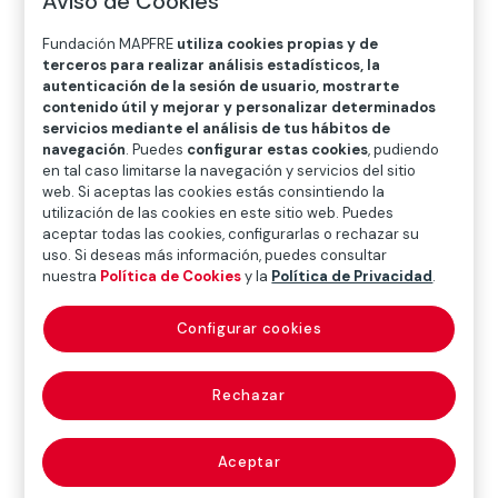
Aviso de Cookies
O
P
Q
R
S
T
U
Fundación MAPFRE
utiliza cookies propias y de
V
W
X
Y
Z
terceros para realizar análisis estadísticos, la
autenticación de la sesión de usuario, mostrarte
Diccionario de seguros
contenido útil y mejorar y personalizar determinados
servicios mediante el análisis de tus hábitos de
navegación
. Puedes
configurar estas cookies
, pudiendo
en tal caso limitarse la navegación y servicios del sitio
control de
web. Si aceptas las cookies estás consintiendo la
utilización de las cookies en este sitio web. Puedes
aceptar todas las cookies, configurarlas o rechazar su
resultados (control
uso. Si deseas más información, puedes consultar
nuestra
Política de Cookies
y la
Política de Privacidad
.
results, control
Configurar cookies
succes)
Rechazar
Mediante el cual se aplican ciertas formulas de
carácter excepcional cuando, tras el análisis de los
Aceptar
resultados obtenidos, se aprecie que son las únicas