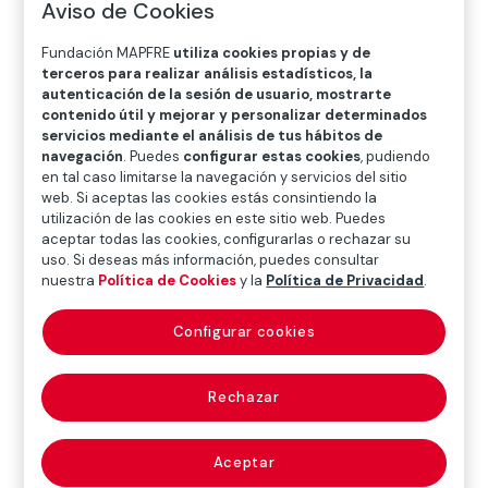
Aviso de Cookies
O
P
Q
R
S
T
U
V
W
X
Y
Z
Fundación MAPFRE
utiliza cookies propias y de
terceros para realizar análisis estadísticos, la
autenticación de la sesión de usuario, mostrarte
Diccionario de seguros
contenido útil y mejorar y personalizar determinados
servicios mediante el análisis de tus hábitos de
navegación
. Puedes
configurar estas cookies
, pudiendo
en tal caso limitarse la navegación y servicios del sitio
criterio de
web. Si aceptas las cookies estás consintiendo la
utilización de las cookies en este sitio web. Puedes
equivalencia
aceptar todas las cookies, configurarlas o rechazar su
uso. Si deseas más información, puedes consultar
servicio-servicio
nuestra
Política de Cookies
y la
Política de Privacidad
.
(service-to-service
Configurar cookies
equivalence
Rechazar
approach)
Aceptar