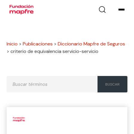
Inicio
>
Publicaciones
>
Diccionario Mapfre de Seguros
>
criterio de equivalencia servicio-servicio
A
B
C
D
E
F
G
H
I
J
K
L
M
N
Ñ