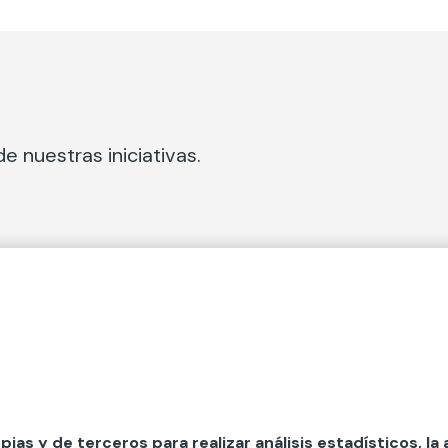
e nuestras iniciativas.
 Secciones
Fundación Mapfre
cial
50 aniversario de compromiso 
tura
Conócenos
 y divulgación
Nuestras App
opias y de terceros para realizar análisis estadísticos, la