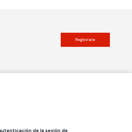
Regístrate
Actualidad
social
Publicaciones
Blog
Diccionario de Seguros
 autenticación de la sesión de