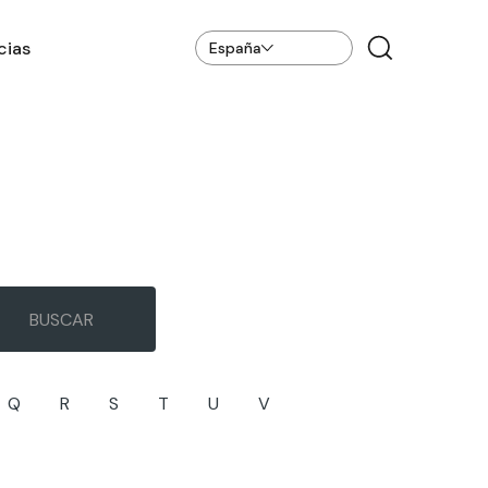
cias
España
Q
R
S
T
U
V