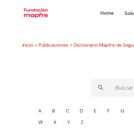
Home
Sob
Inicio
>
Publicaciones
>
Diccionario Mapfre de Segu
A
B
C
D
E
F
G
W
X
Y
Z