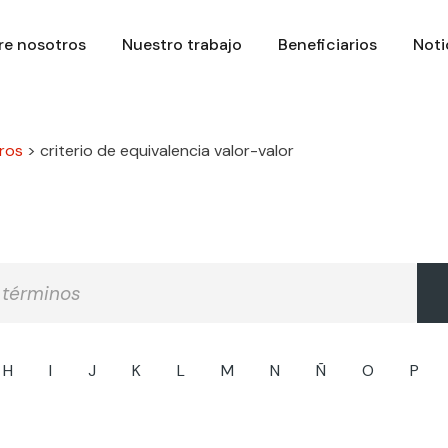
re nosotros
Nuestro trabajo
Beneficiarios
Noti
ros
>
criterio de equivalencia valor-valor
H
I
J
K
L
M
N
Ñ
O
P