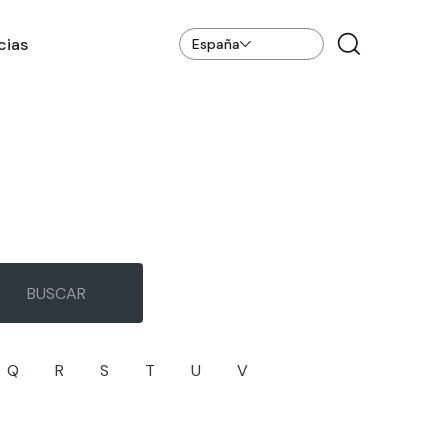
cias
España
Q
R
S
T
U
V