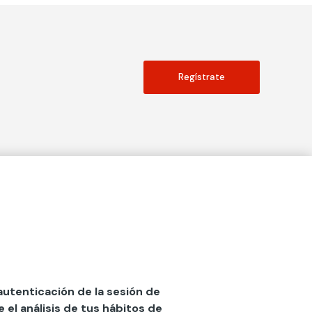
Regístrate
Actualidad
social
Publicaciones
Blog
Diccionario de Seguros
 autenticación de la sesión de
el análisis de tus hábitos de
Centro de Documentación