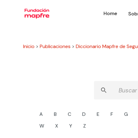
Home
Sob
Inicio
>
Publicaciones
>
Diccionario Mapfre de Segu
A
B
C
D
E
F
G
W
X
Y
Z