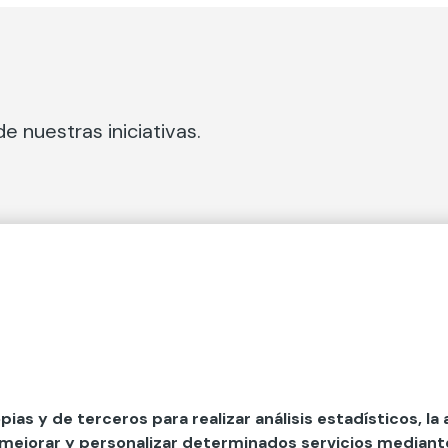
e nuestras iniciativas.
 Secciones
Fundación Mapfre
cial
50 aniversario de compromiso 
tura
Conócenos
 y divulgación
Nuestras App
opias y de terceros para realizar análisis estadísticos, la
 mejorar y personalizar determinados servicios mediante 
y ayudas
Nuestros Podcast