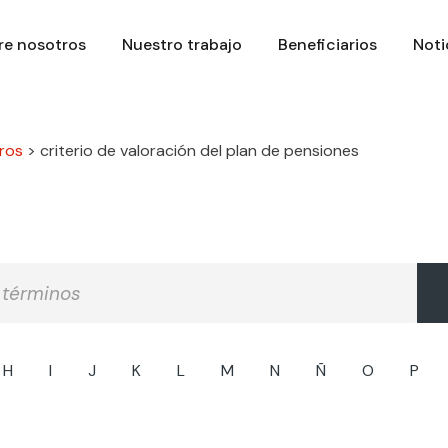
re nosotros
Nuestro trabajo
Beneficiarios
Noti
ros
>
criterio de valoración del plan de pensiones
H
I
J
K
L
M
N
Ñ
O
P