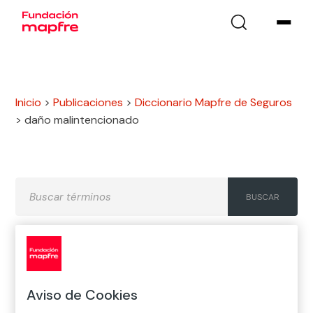
Inicio
>
Publicaciones
>
Diccionario Mapfre de Seguros
>
daño malintencionado
A
B
C
D
E
F
G
Aviso de Cookies
H
I
J
K
L
M
N
Ñ