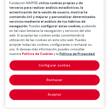
O
P
Q
R
S
T
U
Fundación MAPFRE
utiliza cookies propias y de
terceros para realizar análisis estadísticos, la
V
W
X
Y
Z
autenticación de la sesión de usuario, mostrarte
contenido útil y mejorar y personalizar determinados
servicios mediante el análisis de tus hábitos de
Diccionario de seguros
navegación
. Puedes
configurar estas cookies
, pudiendo
en tal caso limitarse la navegación y servicios del sitio
web. Si aceptas las cookies estás consintiendo la
utilización de las cookies en este sitio web. Puedes
daño
aceptar todas las cookies, configurarlas o rechazar su
uso. Si deseas más información, puedes consultar
malintencionado
nuestra
Política de Cookies
y la
Política de Privacidad
.
(malicious mischief)
Configurar cookies
Rechazar
El producido voluntariamente y de mala fe.
Aceptar