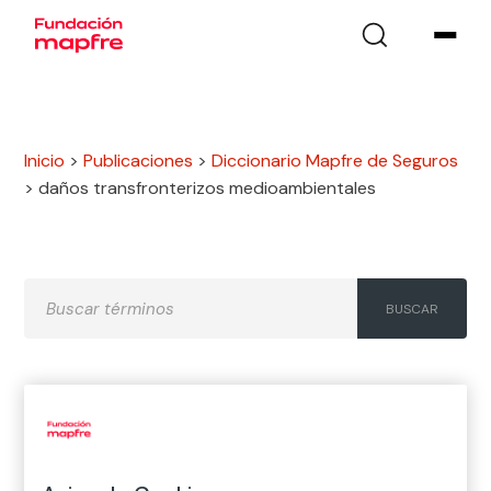
Inicio
>
Publicaciones
>
Diccionario Mapfre de Seguros
>
daños transfronterizos medioambientales
A
B
C
D
E
F
G
H
I
J
K
L
M
N
Ñ