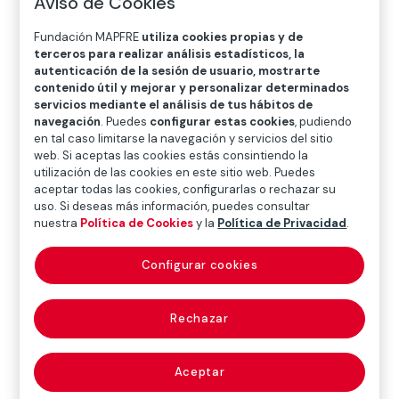
Aviso de Cookies
O
P
Q
R
S
T
U
Fundación MAPFRE
utiliza cookies propias y de
V
W
X
Y
Z
terceros para realizar análisis estadísticos, la
autenticación de la sesión de usuario, mostrarte
Diccionario de seguros
contenido útil y mejorar y personalizar determinados
servicios mediante el análisis de tus hábitos de
navegación
. Puedes
configurar estas cookies
, pudiendo
en tal caso limitarse la navegación y servicios del sitio
daños
web. Si aceptas las cookies estás consintiendo la
utilización de las cookies en este sitio web. Puedes
aceptar todas las cookies, configurarlas o rechazar su
transfronterizos
uso. Si deseas más información, puedes consultar
nuestra
Política de Cookies
y la
Política de Privacidad
.
medioambientales
Configurar cookies
(enviromental
transboundary
Rechazar
damages)
Aceptar