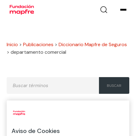
Inicio
>
Publicaciones
>
Diccionario Mapfre de Seguros
>
departamento comercial
A
B
C
D
E
F
G
H
I
J
K
L
M
N
Ñ
Aviso de Cookies