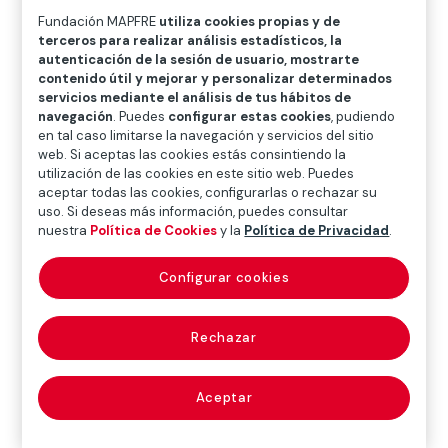
O
P
Q
R
S
T
U
Fundación MAPFRE
utiliza cookies propias y de
terceros para realizar análisis estadísticos, la
V
W
X
Y
Z
autenticación de la sesión de usuario, mostrarte
contenido útil y mejorar y personalizar determinados
Diccionario de seguros
servicios mediante el análisis de tus hábitos de
navegación
. Puedes
configurar estas cookies
, pudiendo
en tal caso limitarse la navegación y servicios del sitio
web. Si aceptas las cookies estás consintiendo la
departamento
utilización de las cookies en este sitio web. Puedes
aceptar todas las cookies, configurarlas o rechazar su
uso. Si deseas más información, puedes consultar
comercial
nuestra
Política de Cookies
y la
Política de Privacidad
.
(marketing
Configurar cookies
department)
Rechazar
Aquel que tiene por objeto el ejercicio, desarrollo y
Aceptar
control de las actividades comerciales de seguros.