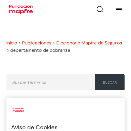
Inicio
>
Publicaciones
>
Diccionario Mapfre de Seguros
>
departamento de cobranza
A
B
C
D
E
F
G
H
I
J
K
L
M
N
Ñ
Aviso de Cookies