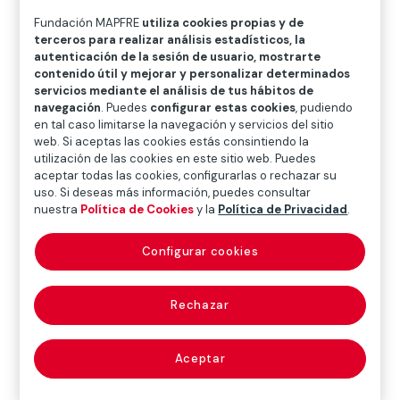
O
P
Q
R
S
T
U
Fundación MAPFRE
utiliza cookies propias y de
terceros para realizar análisis estadísticos, la
V
W
X
Y
Z
autenticación de la sesión de usuario, mostrarte
contenido útil y mejorar y personalizar determinados
Diccionario de seguros
servicios mediante el análisis de tus hábitos de
navegación
. Puedes
configurar estas cookies
, pudiendo
en tal caso limitarse la navegación y servicios del sitio
web. Si aceptas las cookies estás consintiendo la
departamento de
utilización de las cookies en este sitio web. Puedes
aceptar todas las cookies, configurarlas o rechazar su
cobranza (premium
uso. Si deseas más información, puedes consultar
nuestra
Política de Cookies
y la
Política de Privacidad
.
collection
Configurar cookies
department)
Rechazar
Aquel que tiene por objeto el cobro de recibos de
Aceptar
nueva producción o de cartera y la resolución de
incidencias que en tal sector se produzcan.