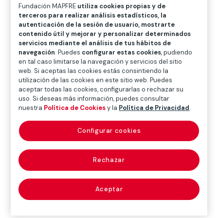
O
P
Q
R
S
T
U
Fundación MAPFRE
utiliza cookies propias y de
terceros para realizar análisis estadísticos, la
V
W
X
Y
Z
autenticación de la sesión de usuario, mostrarte
contenido útil y mejorar y personalizar determinados
servicios mediante el análisis de tus hábitos de
Diccionario de seguros
navegación
. Puedes
configurar estas cookies
, pudiendo
en tal caso limitarse la navegación y servicios del sitio
web. Si aceptas las cookies estás consintiendo la
utilización de las cookies en este sitio web. Puedes
dictamen pericial
aceptar todas las cookies, configurarlas o rechazar su
uso. Si deseas más información, puedes consultar
(adjuster report)
nuestra
Política de Cookies
y la
Política de Privacidad
.
Configurar cookies
Opinión o juicio que emite un perito tasador en
relación con los daños sufridos como consecuencia de
Rechazar
un siniestro, sus causas y consecuencias.
Aceptar