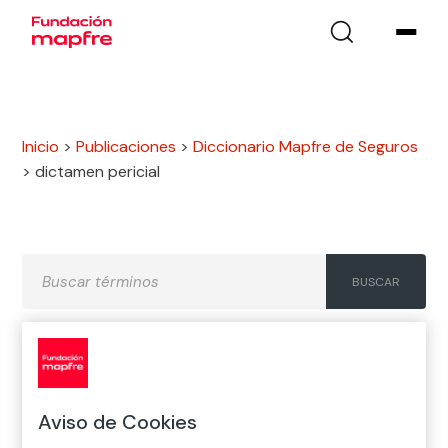
Inicio
>
Publicaciones
>
Diccionario Mapfre de Seguros
>
dictamen pericial
A
B
C
D
E
F
G
H
I
J
K
L
M
N
Ñ
Aviso de Cookies