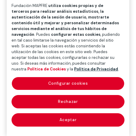
O
P
Q
R
S
T
U
Fundación MAPFRE
utiliza cookies propias y de
terceros para realizar análisis estadísticos, la
V
W
X
Y
Z
autenticación de la sesión de usuario, mostrarte
contenido útil y mejorar y personalizar determinados
servicios mediante el análisis de tus hábitos de
Diccionario de seguros
navegación
. Puedes
configurar estas cookies
, pudiendo
en tal caso limitarse la navegación y servicios del sitio
web. Si aceptas las cookies estás consintiendo la
utilización de las cookies en este sitio web. Puedes
diversidad
aceptar todas las cookies, configurarlas o rechazar su
uso. Si deseas más información, puedes consultar
geológica
nuestra
Política de Cookies
y la
Política de Privacidad
.
(geological
Configurar cookies
diversity)
Rechazar
Véase
geodiversidad
Aceptar