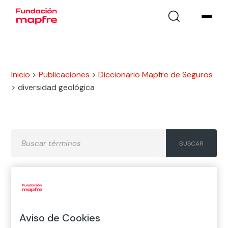
Inicio
>
Publicaciones
>
Diccionario Mapfre de Seguros
>
diversidad geológica
A
B
C
D
E
F
G
H
I
J
K
L
M
N
Ñ
Aviso de Cookies