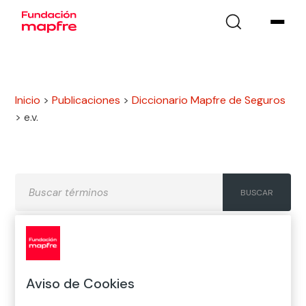
Inicio
>
Publicaciones
>
Diccionario Mapfre de Seguros
>
e.v.
A
B
C
D
E
F
G
Aviso de Cookies
H
I
J
K
L
M
N
Ñ