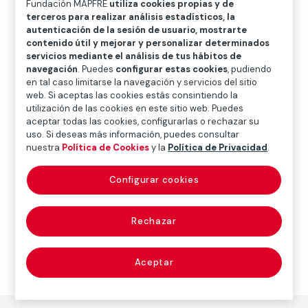
Fundación MAPFRE
utiliza cookies propias y de
O
P
Q
R
S
T
U
terceros para realizar análisis estadísticos, la
autenticación de la sesión de usuario, mostrarte
V
W
X
Y
Z
contenido útil y mejorar y personalizar determinados
servicios mediante el análisis de tus hábitos de
Diccionario de seguros
navegación
. Puedes
configurar estas cookies
, pudiendo
en tal caso limitarse la navegación y servicios del sitio
web. Si aceptas las cookies estás consintiendo la
utilización de las cookies en este sitio web. Puedes
e.v. (estimated
aceptar todas las cookies, configurarlas o rechazar su
uso. Si deseas más información, puedes consultar
value)
nuestra
Política de Cookies
y la
Política de Privacidad
.
Configurar cookies
Valor estimado.
Rechazar
Aceptar