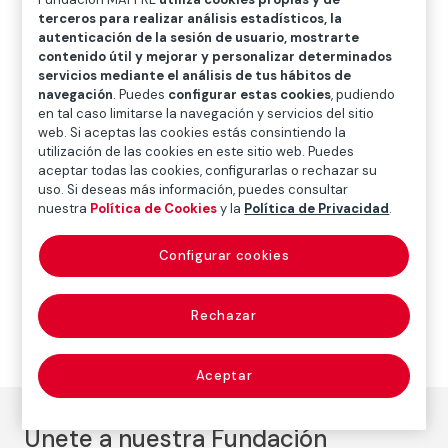
O
P
Q
R
S
T
U
terceros para realizar análisis estadísticos, la
autenticación de la sesión de usuario, mostrarte
V
W
X
Y
Z
contenido útil y mejorar y personalizar determinados
servicios mediante el análisis de tus hábitos de
navegación
. Puedes
configurar estas cookies
, pudiendo
Diccionario de seguros
en tal caso limitarse la navegación y servicios del sitio
web. Si aceptas las cookies estás consintiendo la
utilización de las cookies en este sitio web. Puedes
aceptar todas las cookies, configurarlas o rechazar su
efectivo (cash)
uso. Si deseas más información, puedes consultar
nuestra
Política de Cookies
y la
Política de Privacidad
.
Configurar cookies
Numerario, moneda acuñada o, en general, dinero.
Rechazar
Aceptar
Únete a nuestra Fundación