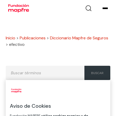
Inicio
>
Publicaciones
>
Diccionario Mapfre de Seguros
>
efectivo
A
B
C
D
E
F
G
Aviso de Cookies
H
I
J
K
L
M
N
Ñ
Fundación MAPFRE
utiliza cookies propias y de