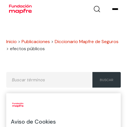
Inicio
>
Publicaciones
>
Diccionario Mapfre de Seguros
>
efectos públicos
A
B
C
D
E
F
G
H
I
J
K
L
M
N
Ñ
Aviso de Cookies