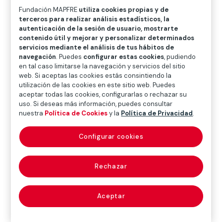
O
P
Q
R
S
T
U
Fundación MAPFRE
utiliza cookies propias y de
terceros para realizar análisis estadísticos, la
V
W
X
Y
Z
autenticación de la sesión de usuario, mostrarte
contenido útil y mejorar y personalizar determinados
Diccionario de seguros
servicios mediante el análisis de tus hábitos de
navegación
. Puedes
configurar estas cookies
, pudiendo
en tal caso limitarse la navegación y servicios del sitio
web. Si aceptas las cookies estás consintiendo la
utilización de las cookies en este sitio web. Puedes
efectos públicos
aceptar todas las cookies, configurarlas o rechazar su
uso. Si deseas más información, puedes consultar
(government
nuestra
Política de Cookies
y la
Política de Privacidad
.
effects)
Configurar cookies
Rechazar
Son los que representan créditos contra el Estado u
otras instituciones públicas, y han sido admitidos
para cotizar en Bolsa.
Aceptar