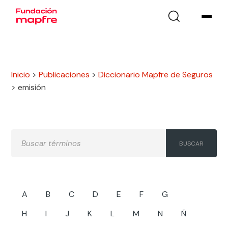
Inicio
>
Publicaciones
>
Diccionario Mapfre de Seguros
>
emisión
A
B
C
D
E
F
G
H
I
J
K
L
M
N
Ñ