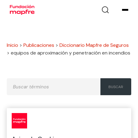
Inicio
>
Publicaciones
>
Diccionario Mapfre de Seguros
>
equipos de aproximación y penetración en incendios
A
B
C
D
E
F
G
H
I
J
K
L
M
N
Ñ