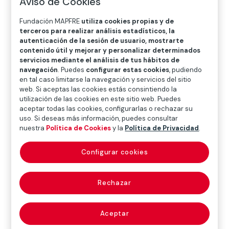
Aviso de Cookies
O
P
Q
R
S
T
U
Fundación MAPFRE
utiliza cookies propias y de
V
W
X
Y
Z
terceros para realizar análisis estadísticos, la
autenticación de la sesión de usuario, mostrarte
Diccionario de seguros
contenido útil y mejorar y personalizar determinados
servicios mediante el análisis de tus hábitos de
navegación
. Puedes
configurar estas cookies
, pudiendo
en tal caso limitarse la navegación y servicios del sitio
equipos de
web. Si aceptas las cookies estás consintiendo la
utilización de las cookies en este sitio web. Puedes
aceptar todas las cookies, configurarlas o rechazar su
aproximación y
uso. Si deseas más información, puedes consultar
nuestra
Política de Cookies
y la
Política de Privacidad
.
penetración en
Configurar cookies
incendios
(firefighting
Rechazar
equipment)
Aceptar