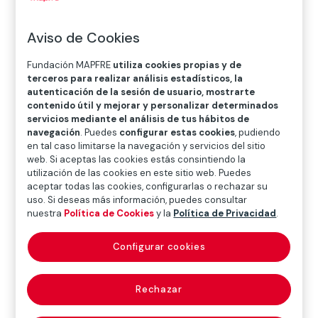
O
P
Q
R
S
T
U
V
W
X
Y
Z
Aviso de Cookies
Fundación MAPFRE
utiliza cookies propias y de
Diccionario de seguros
terceros para realizar análisis estadísticos, la
autenticación de la sesión de usuario, mostrarte
contenido útil y mejorar y personalizar determinados
servicios mediante el análisis de tus hábitos de
estacionamiento
navegación
. Puedes
configurar estas cookies
, pudiendo
en tal caso limitarse la navegación y servicios del sitio
habitual (de
web. Si aceptas las cookies estás consintiendo la
utilización de las cookies en este sitio web. Puedes
vehículos) (country
aceptar todas las cookies, configurarlas o rechazar su
uso. Si deseas más información, puedes consultar
of vehicle
nuestra
Política de Cookies
y la
Política de Privacidad
.
registration)
Configurar cookies
Rechazar
Expresión que se utiliza en el Seguro Obligatorio de