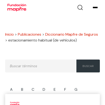
Inicio
>
Publicaciones
>
Diccionario Mapfre de Seguros
>
estacionamiento habitual (de vehículos)
A
B
C
D
E
F
G
H
I
J
K
L
M
N
Ñ