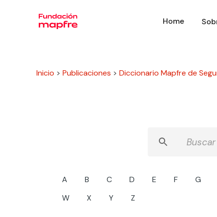
Home
Sob
Inicio
>
Publicaciones
>
Diccionario Mapfre de Segu
A
B
C
D
E
F
G
W
X
Y
Z