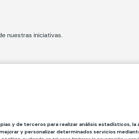
e nuestras iniciativas.
 Secciones
Fundación Mapfre
cial
50 aniversario de compromiso 
tura
Conócenos
 y divulgación
Nuestras App
opias y de terceros para realizar análisis estadísticos, la
 mejorar y personalizar determinados servicios mediante 
y ayudas
Nuestros Podcast