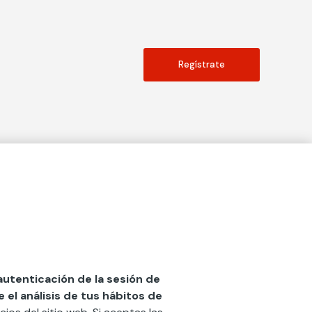
Regístrate
Actualidad
social
Publicaciones
Blog
Diccionario de Seguros
 autenticación de la sesión de
el análisis de tus hábitos de
Centro de Documentación