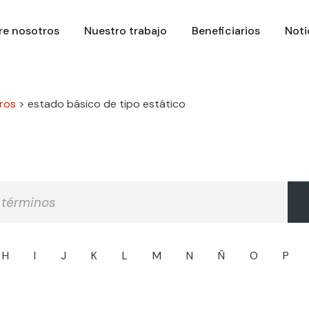
re nosotros
Nuestro trabajo
Beneficiarios
Noti
ros
>
estado básico de tipo estático
H
I
J
K
L
M
N
Ñ
O
P