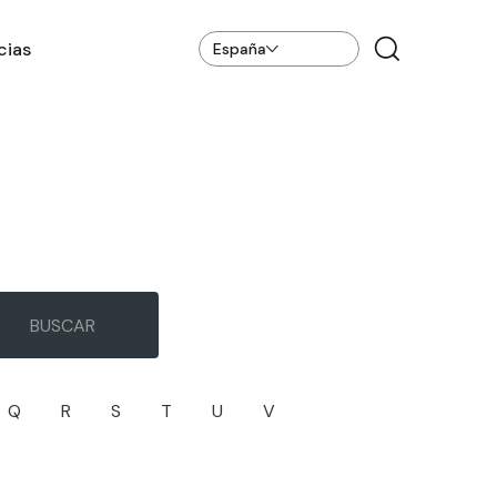
cias
España
Q
R
S
T
U
V