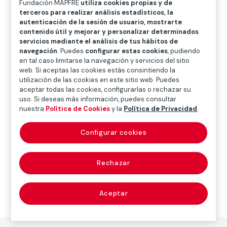
Fundación MAPFRE
utiliza cookies propias y de
O
P
Q
R
S
T
U
terceros para realizar análisis estadísticos, la
autenticación de la sesión de usuario, mostrarte
V
W
X
Y
Z
contenido útil y mejorar y personalizar determinados
servicios mediante el análisis de tus hábitos de
Diccionario de seguros
navegación
. Puedes
configurar estas cookies
, pudiendo
en tal caso limitarse la navegación y servicios del sitio
web. Si aceptas las cookies estás consintiendo la
utilización de las cookies en este sitio web. Puedes
fallecido
aceptar todas las cookies, configurarlas o rechazar su
uso. Si deseas más información, puedes consultar
(deceased)
nuestra
Política de Cookies
y la
Política de Privacidad
.
Configurar cookies
Sinónimo de
muerto
Rechazar
Aceptar