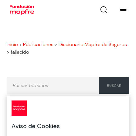
Inicio
>
Publicaciones
>
Diccionario Mapfre de Seguros
>
fallecido
A
B
C
D
E
F
G
Aviso de Cookies
H
I
J
K
L
M
N
Ñ