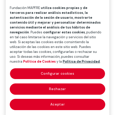
O
P
Q
R
S
T
U
Fundación MAPFRE
utiliza cookies propias y de
V
W
X
Y
Z
terceros para realizar análisis estadísticos, la
autenticación de la sesión de usuario, mostrarte
contenido útil y mejorar y personalizar determinados
Diccionario de seguros
servicios mediante el análisis de tus hábitos de
navegación
. Puedes
configurar estas cookies
, pudiendo
en tal caso limitarse la navegación y servicios del sitio
web. Si aceptas las cookies estás consintiendo la
garantía
utilización de las cookies en este sitio web. Puedes
aceptar todas las cookies, configurarlas o rechazar su
(guarantee)
uso. Si deseas más información, puedes consultar
nuestra
Política de Cookies
y la
Política de Privacidad
.
Configurar cookies
Compromiso aceptado por un asegurador en virtud
del cual se hace cargo, hasta el límite estipulado, de
Rechazar
las consecuencias económicas derivadas de un
siniestro. Es también sinónimo de
seguro
(estar
garantizado es igual que estar asegurado) o de
Aceptar
capital asegurado
(la garantía de la póliza es igual que