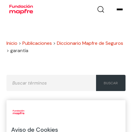
Inicio
>
Publicaciones
>
Diccionario Mapfre de Seguros
>
garantía
A
B
C
D
E
F
G
H
I
J
K
L
M
N
Ñ
Aviso de Cookies