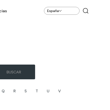
cias
España
Q
R
S
T
U
V