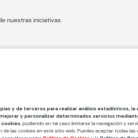
e nuestras iniciativas.
 Secciones
Fundación Mapfre
cial
50 aniversario de compromiso 
tura
Conócenos
 y divulgación
Nuestras App
opias y de terceros para realizar análisis estadísticos, la
 mejorar y personalizar determinados servicios mediante 
y ayudas
Nuestros Podcast
 cookies
, pudiendo en tal caso limitarse la navegación y servi
Sistema Interno de Informació
ón de las cookies en este sitio web. Puedes aceptar todas las 