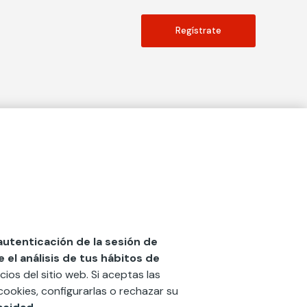
Regístrate
Actualidad
social
Publicaciones
Blog
Diccionario de Seguros
 autenticación de la sesión de
el análisis de tus hábitos de
Centro de Documentación
cios del sitio web. Si aceptas las
n
Red Ibérica Fundación Mapfre
cookies, configurarlas o rechazar su