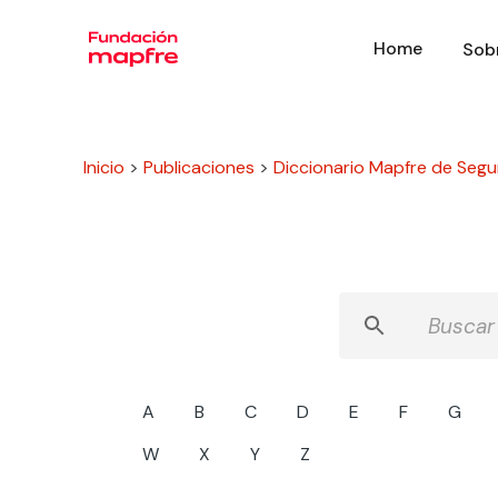
Home
Sob
Inicio
>
Publicaciones
>
Diccionario Mapfre de Segu
A
B
C
D
E
F
G
W
X
Y
Z