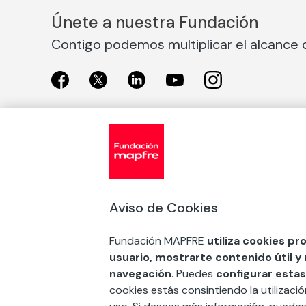
Únete a nuestra Fundación
Contigo podemos multiplicar el alcance d
Exposiciones
Nuestras
Exposiciones en Madrid
Acción So
Aviso de Cookies
Exposiciones en Barcelona
Arte y cul
Educación
Fundación MAPFRE
utiliza cookies pr
COMPRAR ENTRADA
usuario, mostrarte contenido útil y
Premios 
navegación
. Puedes
configurar estas
FSE+
cookies estás consintiendo la utilizaci