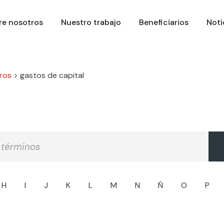
re nosotros
Nuestro trabajo
Beneficiarios
Noti
ros
>
gastos de capital
H
I
J
K
L
M
N
Ñ
O
P