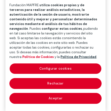
O
P
Q
R
S
T
U
Fundación MAPFRE
utiliza cookies propias y de
terceros para realizar análisis estadísticos, la
V
W
X
Y
Z
autenticación de la sesión de usuario, mostrarte
contenido útil y mejorar y personalizar determinados
Diccionario de seguros
servicios mediante el análisis de tus hábitos de
navegación
. Puedes
configurar estas cookies
, pudiendo
en tal caso limitarse la navegación y servicios del sitio
web. Si aceptas las cookies estás consintiendo la
utilización de las cookies en este sitio web. Puedes
grupo financiero
aceptar todas las cookies, configurarlas o rechazar su
uso. Si deseas más información, puedes consultar
(financial group)
nuestra
Política de Cookies
y la
Política de Privacidad
.
Configurar cookies
Grupo de empresas dirigidas por una entidad
financiera matriz con el objetivo de dar cobertura
Rechazar
global a las necesidades financieras del mercado, así
como a la prestación de otros servicios no
Aceptar
estrictamente financieros.