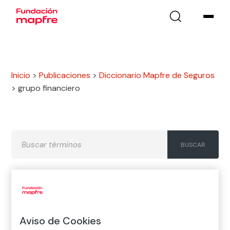
Inicio
>
Publicaciones
>
Diccionario Mapfre de Seguros
>
grupo financiero
A
B
C
D
E
F
G
H
I
J
K
L
M
N
Ñ
Aviso de Cookies