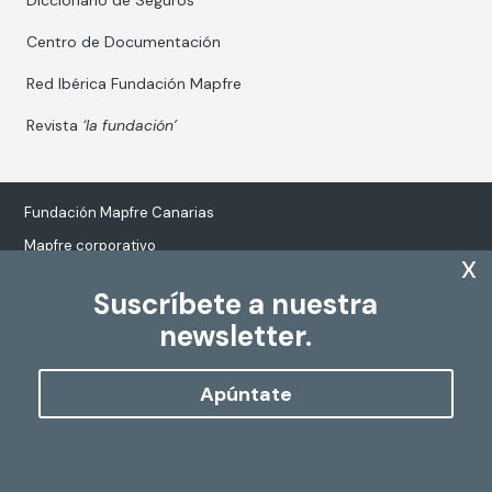
Diccionario de Seguros
Centro de Documentación
Red Ibérica Fundación Mapfre
Revista
‘la fundación’
Fundación Mapfre Canarias
Mapfre corporativo
x
Suscríbete a nuestra
newsletter.
Tratamiento de datos personales
Política de Cookies
Apúntate
Configurar cookies
Copyright
Fundación Mapfre