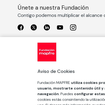
Únete a nuestra Fundación
Contigo podemos multiplicar el alcance d
Exposiciones
Nuestras
Exposiciones en Madrid
Acción So
Aviso de Cookies
Exposiciones en Barcelona
Arte y cul
Educación
Fundación MAPFRE
utiliza cookies pr
COMPRAR ENTRADA
usuario, mostrarte contenido útil y
Premios 
navegación
. Puedes
configurar estas
FSE+
cookies estás consintiendo la utilizaci