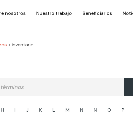
re nosotros
Nuestro trabajo
Beneficiarios
Noti
ros
>
inventario
H
I
J
K
L
M
N
Ñ
O
P