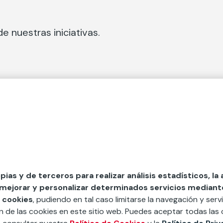
e nuestras iniciativas.
 Secciones
Fundación Mapfre
cial
50 aniversario de compromiso 
tura
Conócenos
 y divulgación
Nuestras App
opias y de terceros para realizar análisis estadísticos, la
 mejorar y personalizar determinados servicios mediante 
y ayudas
Nuestros Podcast
 cookies
, pudiendo en tal caso limitarse la navegación y servi
Sistema Interno de Informació
ón de las cookies en este sitio web. Puedes aceptar todas las 