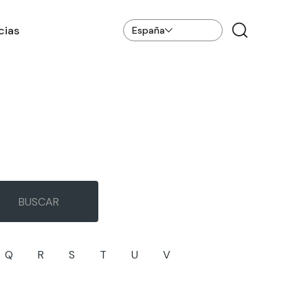
cias
España
Q
R
S
T
U
V