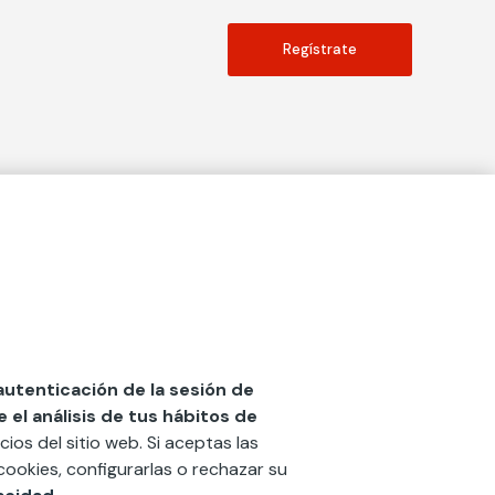
Regístrate
Actualidad
social
Publicaciones
Blog
Diccionario de Seguros
 autenticación de la sesión de
el análisis de tus hábitos de
Centro de Documentación
cios del sitio web. Si aceptas las
n
Red Ibérica Fundación Mapfre
cookies, configurarlas o rechazar su