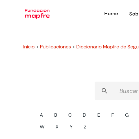
Home
Sob
Inicio
>
Publicaciones
>
Diccionario Mapfre de Segu
A
B
C
D
E
F
G
W
X
Y
Z