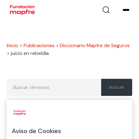
Inicio
>
Publicaciones
>
Diccionario Mapfre de Seguros
>
juicio en rebeldía
A
B
C
D
E
F
G
Aviso de Cookies
H
I
J
K
L
M
N
Ñ