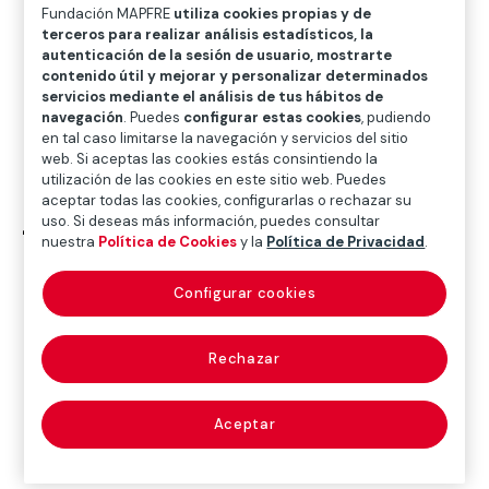
O
P
Q
R
S
T
U
Fundación MAPFRE
utiliza cookies propias y de
terceros para realizar análisis estadísticos, la
V
W
X
Y
Z
autenticación de la sesión de usuario, mostrarte
contenido útil y mejorar y personalizar determinados
servicios mediante el análisis de tus hábitos de
Diccionario de seguros
navegación
. Puedes
configurar estas cookies
, pudiendo
en tal caso limitarse la navegación y servicios del sitio
web. Si aceptas las cookies estás consintiendo la
utilización de las cookies en este sitio web. Puedes
juicio en rebeldía
aceptar todas las cookies, configurarlas o rechazar su
uso. Si deseas más información, puedes consultar
(judgement by
nuestra
Política de Cookies
y la
Política de Privacidad
.
default)
Configurar cookies
Rechazar
Véase
rebeldía
.
Aceptar