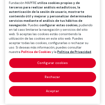
O
P
Q
R
S
T
U
Fundación MAPFRE
utiliza cookies propias y de
terceros para realizar análisis estadísticos, la
V
W
X
Y
Z
autenticación de la sesión de usuario, mostrarte
contenido útil y mejorar y personalizar determinados
servicios mediante el análisis de tus hábitos de
Diccionario de seguros
navegación
. Puedes
configurar estas cookies
, pudiendo
en tal caso limitarse la navegación y servicios del sitio
web. Si aceptas las cookies estás consintiendo la
utilización de las cookies en este sitio web. Puedes
laboralista (lawyer
aceptar todas las cookies, configurarlas o rechazar su
uso. Si deseas más información, puedes consultar
epecialised in
nuestra
Política de Cookies
y la
Política de Privacidad
.
labour law)
Configurar cookies
Rechazar
Abogado especialista en derecho laboral.
Aceptar