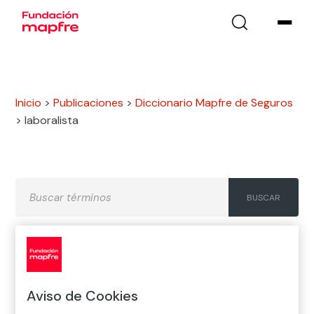
Inicio
>
Publicaciones
>
Diccionario Mapfre de Seguros
>
laboralista
A
B
C
D
E
F
G
Aviso de Cookies
H
I
J
K
L
M
N
Ñ