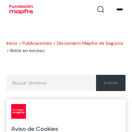
Inicio
>
Publicaciones
>
Diccionario Mapfre de Seguros
>
límite en exceso
A
B
C
D
E
F
G
H
I
J
K
L
M
N
Ñ
Aviso de Cookies