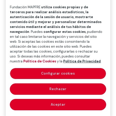
O
P
Q
R
S
T
U
Fundación MAPFRE
utiliza cookies propias y de
V
W
X
Y
Z
terceros para realizar análisis estadísticos, la
autenticación de la sesión de usuario, mostrarte
contenido útil y mejorar y personalizar determinados
Diccionario de seguros
servicios mediante el análisis de tus hábitos de
navegación
. Puedes
configurar estas cookies
, pudiendo
en tal caso limitarse la navegación y servicios del sitio
web. Si aceptas las cookies estás consintiendo la
límite en exceso
utilización de las cookies en este sitio web. Puedes
aceptar todas las cookies, configurarlas o rechazar su
(excess limit)
uso. Si deseas más información, puedes consultar
nuestra
Política de Cookies
y la
Política de Privacidad
.
Configurar cookies
En un contrato de seguro de responsabilidad civil,
suma asegurada suscrita en otro contrato diferente,
Rechazar
con la misma u otra entidad, que entra en juego una
vez consumida la suma asegurada de la primera poliza
(póliza primaria). Se utiliza para incrementar los límites
Aceptar
de indemnización de riesgos de gran exposición e